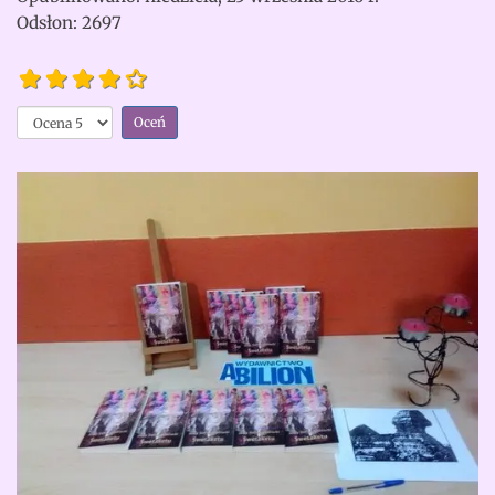
Odsłon: 2697
Atmosfera
zainteresowania
Proszę,
i skupienia
oceń
Opinia
czytelników:
4
/
5