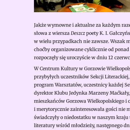
Jakże wymowne i aktualne za każdym razem,
słowa z wiersza
Deszcz
poety K. I. Gałczyńs
w wielu przypadkach nie zawsze. Wszak mo
choćby organizowane cyklicznie od ponad 
rozpoczęły się uroczyście w dniu 12 czerw
W Centrum Kultury w Gorzowie Wielkopolsk
przybyłych uczestników Sekcji Literackiej,
program Warsztatów, uczestnicy każdej Sek
dyrektor Klubu Jedynka Marzeny Maćkały, o
mieszkańców Gorzowa Wielkopolskiego i oko
i merytorycznie zainteresowała gości nie 
świadczyły o niedostatku w naszym kraju t
literatury wśród młodzieży, następnego dnia