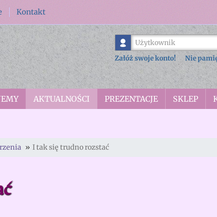
e
Kontakt
Użytkownik
Załóż swoje konto!
Nie pami
JEMY
AKTUALNOŚCI
PREZENTACJE
SKLEP
rzenia
I tak się trudno rozstać
ać