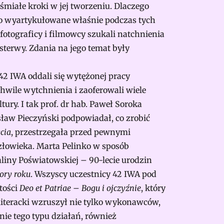
ieśmiałe kroki w jej tworzeniu. Dlaczego
to wyartykułowane właśnie podczas tych
fotograficy i filmowcy szukali natchnienia
Osterwy. Zdania na jego temat były
42 IWA oddali się wytężonej pracy
wile wytchnienia i zaoferowali wiele
ury. I tak prof. dr hab. Paweł Soroka
sław Pieczyński podpowiadał, co zrobić
ycia
, przestrzegała przed pewnymi
człowieka. Marta Pelinko w sposób
liny Poświatowskiej – 90-lecie urodzin
pory roku
. Wszyscy uczestnicy 42 IWA pod
tości
Deo et Patriae – Bogu i ojczyźnie
, który
iteracki wzruszył nie tylko wykonawców,
ie tego typu działań, również