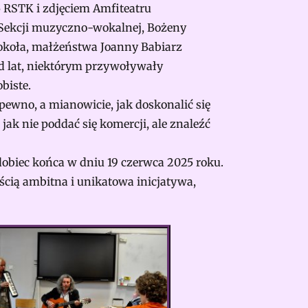
5 RSTK i zdjęciem Amfiteatru
 Sekcji muzyczno-wokalnej, Bożeny
ookoła, małżeństwa Joanny Babiarz
zed lat, niektórym przywoływały
biste.
pewno, a mianowicie, jak doskonalić się
jak nie poddać się komercji, ale znaleźć
dobiec końca w dniu 19 czerwca 2025 roku.
ością ambitna i unikatowa inicjatywa,