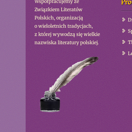
Pro
Współpracujemy ze
Związkiem Literatów
Polskich, organizacją
D
o wieloletnich tradycjach,
S
z której wywodzą się wielkie
T
nazwiska literatury polskiej.
L