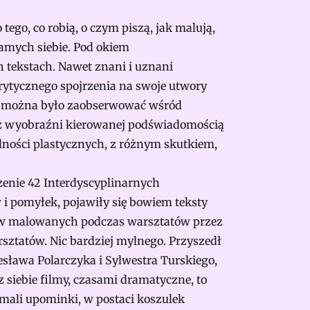
tego, co robią, o czym piszą, jak malują,
 samych siebie. Pod okiem
h tekstach. Nawet znani i uznani
rytycznego spojrzenia na swoje utwory
awy można było zaobserwować wśród
e z wyobraźni kierowanej podświadomością
olności plastycznych, z różnym skutkiem,
zenie 42 Interdyscyplinarnych
i pomyłek, pojawiły się bowiem teksty
azów malowanych podczas warsztatów przez
ztatów. Nic bardziej mylnego. Przyszedł
esława Polarczyka i Sylwestra Turskiego,
siebie filmy, czasami dramatyczne, to
ymali upominki, w postaci koszulek