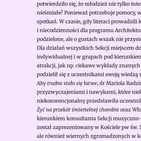
potwierdziło się, że młodzież nie tylko int
nieśmiałe? Ponieważ potrzebuje pomocy, w
spotkań. W czasie, gdy literaci prowadzil
i niecodzienności dla programu Architektur
podzielone, ale o gustach wszak nie przys
Dla działań wszystkich Sekcji miejscem do
indywidualnej i w grupach pod kierunkiem
atrakcji, jak np. ciekawe wykłady znanych 
podzielił się z uczestnikami swoją wiedzą
Aby trudne stało się łatwe
, dr Mariola Radz
przyzwyczajeniami i nawykami, które nieko
niekonwencjonalny przedstawiła uczestniko
Żyć na przekór śmiertelnej chorobie
oraz Wła
kierunkiem konsultanta Sekcji muzyczno-
został zaprezentowany w Kościele pw św. 
ale również wiernych zgromadzonych w koś