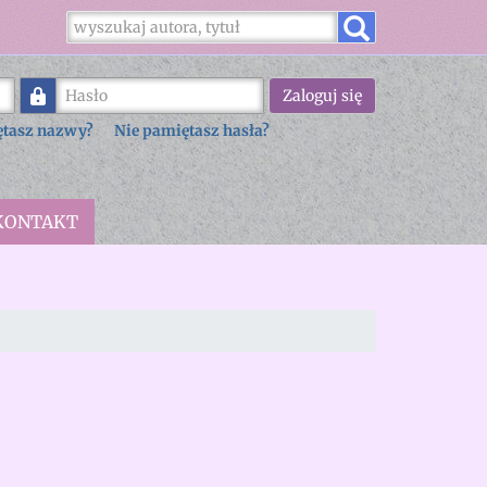
Hasło
Zaloguj się
ętasz nazwy?
Nie pamiętasz hasła?
KONTAKT