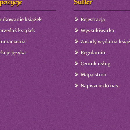
pozycje
Sufler
rukowanie książek
Rejestracja
przedaż książek
Wyszukiwarka
łumaczenia
Zasady wydania książ
ekcje języka
Regulamin
Cennik usług
Mapa stron
Napiszcie do nas