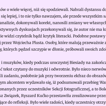
 o wiele więcej, niż się spodziewali. Nabrali dystansu do 
 się lepiej, i to nie tylko nawzajem, ale przede wszystkim
analizie, dokonywali korekt, nanosili zmiany we własnyc
ktywnych dyskusjach przekonywali się, że autor nie ma k
 nie widzi czytelnik bądź krytyk literacki. Podobne post
ej przez Wojciecha Plusta. Osoby, które malują przeważni
cy, których pędzel szczypie w dłonie, próbowali swoich zd
 i muzyków, kiedy podczas uroczystej Biesiady na zakońc
 tekst czytany do muzyki i odwrotnie. Było nieco nerwów 
ali zadaniu, podobnie jak przy tworzeniu ekfraz do obr
ym akcentem wydawało się, iż podsumowali przebieg Wars
nanych przez uczestników Sekcji fotograficznej, a to Bol
z Związek, Ryszard Kućko przestawiła zrealizowane przez 
e do refleksji. Było wiele radości, kiedy uczestnicy otrz