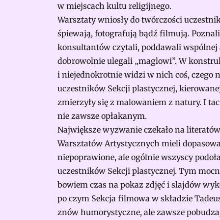
w miejscach kultu religijnego.
Warsztaty wniosły do twórczości uczestników
śpiewają, fotografują bądź filmują. Poznali
konsultantów czytali, poddawali wspólnej 
dobrowolnie ulegali „maglowi”. W konstru
i niejednokrotnie widzi w nich coś, czego
uczestników Sekcji plastycznej, kierowan
zmierzyły się z malowaniem z natury. I ta
nie zawsze opłakanym.
Największe wyzwanie czekało na literatów
Warsztatów Artystycznych mieli dopasować
niepoprawione, ale ogólnie wszyscy podoł
uczestników Sekcji plastycznej. Tym mocn
bowiem czas na pokaz zdjęć i slajdów wyko
po czym Sekcja filmowa w składzie Tadeus
znów humorystyczne, ale zawsze pobudzając