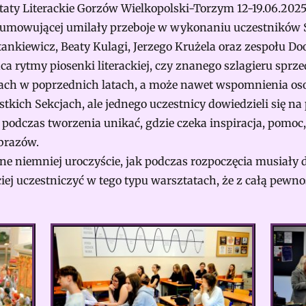
taty Literackie Gorzów Wielkopolski-Torzym 12-19.06.202
sumowującej umilały przeboje w wykonaniu uczestników
ankiewicz, Beaty Kulagi, Jerzego Krużela oraz zespołu D
ca rytmy piosenki literackiej, czy znanego szlagieru spr
ach w poprzednich latach, a może nawet wspomnienia oso
kich Sekcjach, ale jednego uczestnicy dowiedzieli się na 
 podczas tworzenia unikać, gdzie czeka inspiracja, pomoc, 
brazów.
ne niemniej uroczyście, jak podczas rozpoczęcia musiały 
ciej uczestniczyć w tego typu warsztatach, że z całą pewn