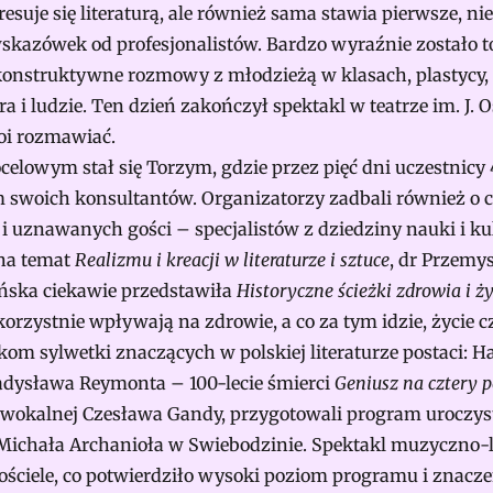
eresuje się literaturą, ale również sama stawia pierwsze, n
skazówek od profesjonalistów. Bardzo wyraźnie zostało 
i konstruktywne rozmowy z młodzieżą w klasach, plastycy, 
a i ludzie. Ten dzień zakończył spektakl w teatrze im. J. 
toi rozmawiać.
celowym stał się Torzym, gdzie przez pięć dni uczestnicy 
 swoich konsultantów. Organizatorzy zadbali również o ch
i uznawanych gości – specjalistów z dziedziny nauki i kult
 na temat
Realizmu i kreacji w literaturze i sztuce
, dr Przemy
ińska ciekawie przedstawiła
Historyczne ścieżki zdrowia i ż
rzystnie wpływają na zdrowie, a co za tym idzie, życie 
m sylwetki znaczących w polskiej literaturze postaci: Ha
dysława Reymonta – 100-lecie śmierci
Geniusz na cztery 
wokalnej Czesława Gandy, przygotowali program uroczys
Michała Archanioła w Swiebodzinie. Spektakl muzyczno-l
ciele, co potwierdziło wysoki poziom programu i znaczen