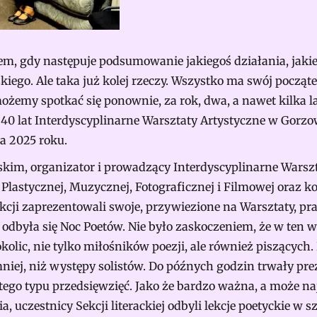
 gdy następuje podsumowanie jakiegoś działania, jakiejś
kiego. Ale taka już kolej rzeczy. Wszystko ma swój początek
żemy spotkać się ponownie, za rok, dwa, a nawet kilka l
40 lat Interdyscyplinarne Warsztaty Artystyczne w Gorz
ca 2025 roku.
im, organizator i prowadzący Interdyscyplinarne Warszt
 Plastycznej, Muzycznej, Fotograficznej i Filmowej oraz 
cji zaprezentowali swoje, przywiezione na Warsztaty, pra
dbyła się Noc Poetów. Nie było zaskoczeniem, że w ten wi
lic, nie tylko miłośników poezji, ale również piszących
mniej, niż występy solistów. Do późnych godzin trwały pre
ego typu przedsięwzięć. Jako że bardzo ważna, a może naj
, uczestnicy Sekcji literackiej odbyli lekcje poetyckie w s