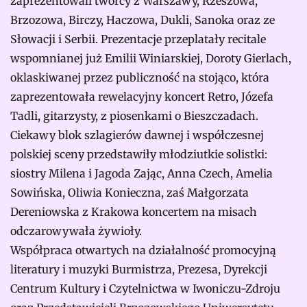
zaprezentowali twórcy z Warszawy, Rzeszowa,
Brzozowa, Birczy, Haczowa, Dukli, Sanoka oraz ze
Słowacji i Serbii. Prezentacje przeplatały recitale
wspomnianej już Emilii Winiarskiej, Doroty Gierlach,
oklaskiwanej przez publiczność na stojąco, która
zaprezentowała rewelacyjny koncert Retro, Józefa
Tadli, gitarzysty, z piosenkami o Bieszczadach.
Ciekawy blok szlagierów dawnej i współczesnej
polskiej sceny przedstawiły młodziutkie solistki:
siostry Milena i Jagoda Zając, Anna Czech, Amelia
Sowińska, Oliwia Konieczna, zaś Małgorzata
Dereniowska z Krakowa koncertem na misach
odczarowywała żywioły.
Współpraca otwartych na działalność promocyjną
literatury i muzyki Burmistrza, Prezesa, Dyrekcji
Centrum Kultury i Czytelnictwa w Iwoniczu-Zdroju