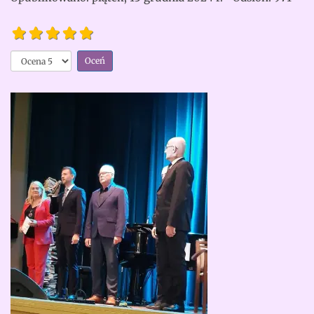
Literatura
i muzyka
Proszę,
– idealne
oceń
połączenie
Opinia
czytelników:
5
/
5