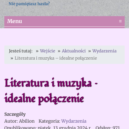
Nie pamiętasz hasła?
Menu
≡
Jesteś tutaj:
Wejście
Aktualności
Wydarzenia
Literatura i muzyka – idealne połączenie
Literatura i muzyka –
idealne połączenie
Szczegóły
Autor:
Abilion
Kategoria:
Wydarzenia
Opublikowano: piątek, 13 grudnia 2024 r.
Odsłon: 971