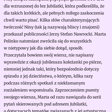
dla wzruszonej do łez Jubilatki, która podkreśliła, że
dla takich krótkich, ale pełnych miłego zaskoczenia
chwil warto pisać. Kilka słów charakteryzujących
twórczość Niny (tak ją nazywają bliscy i znajomi)
przekazał publiczności Jerzy Stefan Nawrocki. Marta
Pelinko natomiast zwróciła się do wszystkich
w nietypowy jak dla siebie dotąd, sposób.
Przeczytała bowiem swój wiersz, nie napisany
wprawdzie z okazji jubileuszu koleżanki po piórze,
niemniej jednak taki, który bezpośrednio dotyczy
epizodu z jej dzieciństwa, o którym, kilka razy
podczas różnych spotkań z niekłamanym
rozżaleniem wspominała. Zaprzeczeniem puenty
swojego wiersza, Marta od razu nawiązała do serii
pytań skierowanych pod adresem Jubilatki,
a dotyczących tematów związanych z jej artystyczną