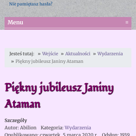
Nie pamiętasz hasła?
Menu
≡
Jesteś tutaj:
Wejście
Aktualności
Wydarzenia
Piękny jubileusz Janiny Ataman
Piękny jubileusz Janiny
Ataman
Szczegóły
Autor:
Abilion
Kategoria:
Wydarzenia
Opublikowano: czwartek, 5 marca 2020 r.
Odsłon: 1939