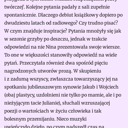
twórczej'. Kolejne pytania padały z sali zupełnie
spontanicznie. Dlaczego debiut książkowy dopiero po
dwudziestu latach od radiowego? Czy trudno pisać?
W czym znajduje inspiracje? Pytania mnożyły się jak
w sezonie grzyby po deszczu, jednak w trakcie
odpowiedzi na nie Nina prezentowała swoje wiersze.
To one w większości stanowiły odpowiedź na wiele
pytań. Przeczytała również dwa spośród pięciu
nagrodzonych utworów prozą. W skupieniu
i z zadumą wszyscy, zwłaszcza towarzyszący jej na
spotkaniu jubileuszowym synowie Jakub i Wojciech
(obaj plastycy, uzdolnieni nie tylko po mamie, ale i po
nieżyjącym tacie Julianie), słuchali wzruszającej
poezji o wartościach w życiu człowieka i tak
bolesnym przemijaniu. Nieco muzyki
uwieńczyło dzieło, po czym nadszedł czas na