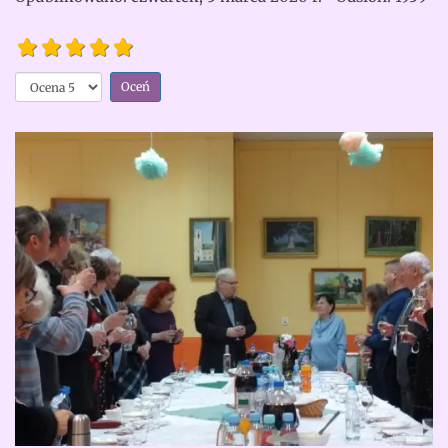
Piękny
jubileusz
Proszę,
Janiny
oceń
Ataman
Opinia
czytelników:
5
/
5