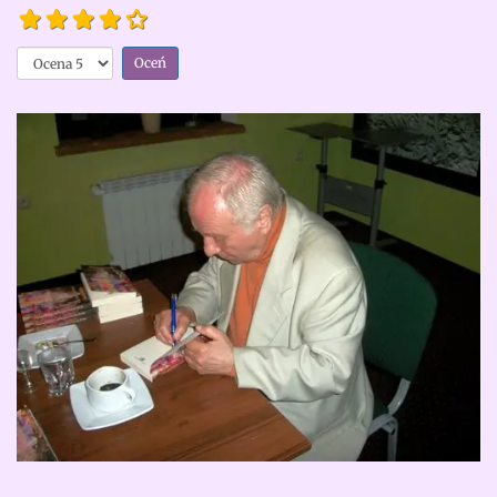
Proza
refleksyjna
Proszę,
Opinia
oceń
czytelników:
4
/
5