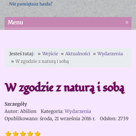
Nie pamiętasz hasła?
Menu
≡
Jesteś tutaj:
Wejście
Aktualności
Wydarzenia
W zgodzie z naturą i sobą
W zgodzie z naturą i sobą
Szczegóły
Autor:
Abilion
Kategoria:
Wydarzenia
Opublikowano: środa, 21 września 2016 r.
Odsłon: 2739
W