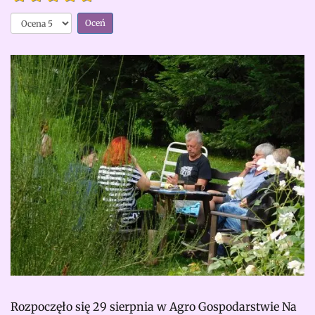
zgodzie
Proszę,
z
oceń
naturą
i sobą
Opinia
czytelników:
5
/
5
Rozpoczęło się 29 sierpnia w Agro Gospodarstwie Na