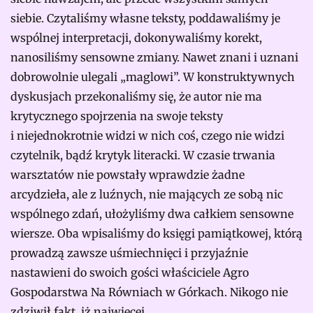
siebie. Czytaliśmy własne teksty, poddawaliśmy je
wspólnej interpretacji, dokonywaliśmy korekt,
nanosiliśmy sensowne zmiany. Nawet znani i uznani
dobrowolnie ulegali „maglowi”. W konstruktywnych
dyskusjach przekonaliśmy się, że autor nie ma
krytycznego spojrzenia na swoje teksty
i niejednokrotnie widzi w nich coś, czego nie widzi
czytelnik, bądź krytyk literacki. W czasie trwania
warsztatów nie powstały wprawdzie żadne
arcydzieła, ale z luźnych, nie mających ze sobą nic
wspólnego zdań, ułożyliśmy dwa całkiem sensowne
wiersze. Oba wpisaliśmy do księgi pamiątkowej, którą
prowadzą zawsze uśmiechnięci i przyjaźnie
nastawieni do swoich gości właściciele Agro
Gospodarstwa Na Równiach w Górkach. Nikogo nie
zdziwił fakt, iż najwięcej