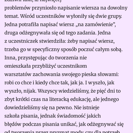
problemów przyniosło napisanie wiersza na dowolny
temat. Wśród uczestników wyłoniły się dwie grupy.
Jedna potrafiła napisać wiersz „na zamówienie”,
druga odżegnywała się od tego zadania. Jedna
z uczestniczek stwierdziła: żeby napisać wiersz,
trzeba go w specyficzny sposób poczuć całym sobą.
Inna, przystępując do tworzenia nie
omieszkała przybliżyć uczestnikom
warsztatów zachowania swojego pieska słowami:
robi co chce i kiedy chce tak, jak ja. I wyszło, jak
wyszło, nijak. Wszyscy wiedzieliśmy, że pięć dni to
zbyt krótki czas na literacką edukację, ale jednego
dowiedzieliśmy się na pewno. Nie istnieje
szkoła pisania, jednak świadomość jakich
błędów podczas pisania unikać, jak odżegnywać się
od tworzenia przez pryzmat mody, czy dla potrzeb