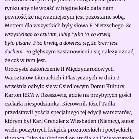
rynku aby nie wpaść w błędne koło dała nam
pewność, że najważniejszym jest pozostanie sobą.
Mottem dla wszystkich były słowa F. Nietzschego:
Ze
wszystkiego co czytam, lubię tylko to, co krwią
było pisane. Pisz krwią, a dowiesz się, że krew jest
duchem.
Po głębszym zastanowieniu się należy uznać,
że coś w tym jest.
Uroczyste zakończenie II Międzynarodowych
Warsztatów Literackich i Plastycznych w dniu 2
września odbyło się w Osiedlowym Domu Kultury
Karton RSM w Rzeszowie, gdzie na przybyłych gości
czekała niespodzianka. Kierownik Józef Tadla
przedstawił gościa specjalnego tej edycji warsztatów,
którym był Karl Grenzler z Wiesbaden (Niemcy), autor
wielu poczytnych książek prozatorskich i poetyckich,
tłumacz. Jako że ukończył on studia na Uniwersytecie