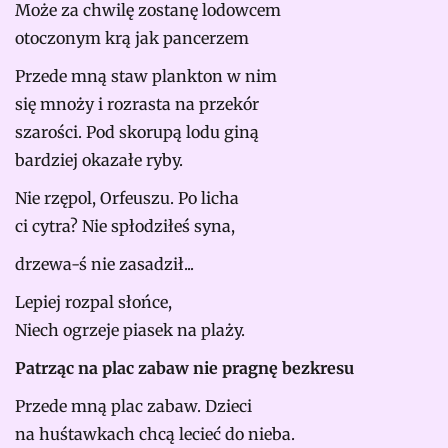
Może za chwilę zostanę lodowcem
otoczonym krą jak pancerzem
Przede mną staw plankton w nim
się mnoży i rozrasta na przekór
szarości. Pod skorupą lodu giną
bardziej okazałe ryby.
Nie rzępol, Orfeuszu. Po licha
ci cytra? Nie spłodziłeś syna,
drzewa-ś nie zasadził...
Lepiej rozpal słońce,
Niech ogrzeje piasek na plaży.
Patrząc na plac zabaw nie pragnę bezkresu
Przede mną plac zabaw. Dzieci
na huśtawkach chcą lecieć do nieba.