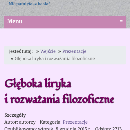
Nie pamiętasz hasła?
Menu
≡
Jesteś tutaj:
Wejście
Prezentacje
Głęboka liryka i rozważania filozoficzne
Głęboka liryka
i rozważania filozoficzne
Szczegóły
Autor:
autorzy
Kategoria:
Prezentacje
Opublikowano: wtorek, 8 grudnia 2015 r.
Odsłon: 2713