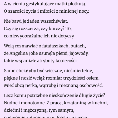
A w cieniu gestykulujące matki plotkują.
O szarości życia i miłości z minionej nocy.
Nie bawi je żaden wszechświat.
Czy się rozszerza, czy kurczy? To,
co niewyobrażalne ich nie dotyczy.
Wolą rozmawiać o fatałaszkach, butach,
że Angelina Jolie usunęła piersi, jajowody,
takie wspaniałe atrybuty kobiecości.
Same chciałyby być wieczne, nieśmiertelne,
piękne i nosić wciąż rozmiar trzydzieści osiem.
Mieć obcą nerką, wątrobę i nieznaną osobowość.
Lecz komu potrzebne nieskończenie długie życie?
Nudne i monotonne. Z pracą, krzątaniną w kuchni,
dziećmi i mężczyzną, tym samym,
podwójnie zatopionym w fotelu i gazecie.