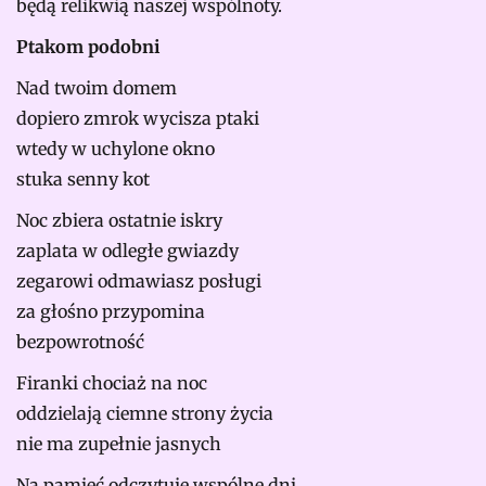
będą relikwią naszej wspólnoty.
Ptakom podobni
Nad twoim domem
dopiero zmrok wycisza ptaki
wtedy w uchylone okno
stuka senny kot
Noc zbiera ostatnie iskry
zaplata w odległe gwiazdy
zegarowi odmawiasz posługi
za głośno przypomina
bezpowrotność
Firanki chociaż na noc
oddzielają ciemne strony życia
nie ma zupełnie jasnych
Na pamięć odczytuję wspólne dni