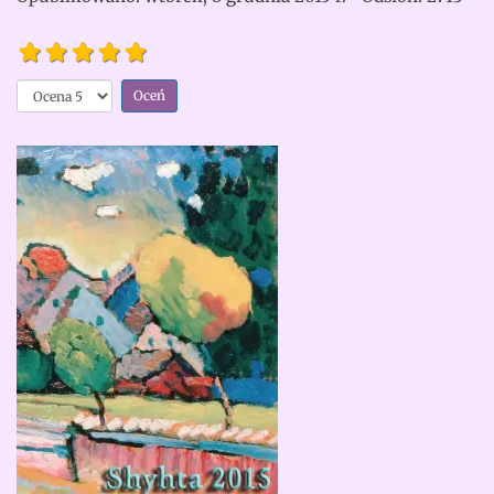
Głęboka
liryka i
Proszę,
rozważania
oceń
filozoficzne
Opinia
czytelników:
5
/
5