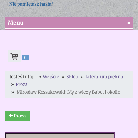
Nie pamiętasz hasła?
Menu
≡
0
Jesteś tutaj:
Wejście
Sklep
Literatura piękna
Proza
Mirosław Kossakowski: My z wieży Babel i okolic
Proza