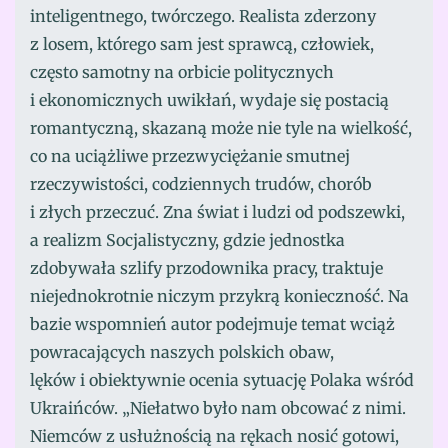
inteligentnego, twórczego. Realista zderzony
z losem, którego sam jest sprawcą, człowiek,
często samotny na orbicie politycznych
i ekonomicznych uwikłań, wydaje się postacią
romantyczną, skazaną może nie tyle na wielkość,
co na uciążliwe przezwyciężanie smutnej
rzeczywistości, codziennych trudów, chorób
i złych przeczuć. Zna świat i ludzi od podszewki,
a realizm Socjalistyczny, gdzie jednostka
zdobywała szlify przodownika pracy, traktuje
niejednokrotnie niczym przykrą konieczność. Na
bazie wspomnień autor podejmuje temat wciąż
powracających naszych polskich obaw,
lęków i obiektywnie ocenia sytuację Polaka wśród
Ukraińców. „Niełatwo było nam obcować z nimi.
Niemców z usłużnością na rękach nosić gotowi,