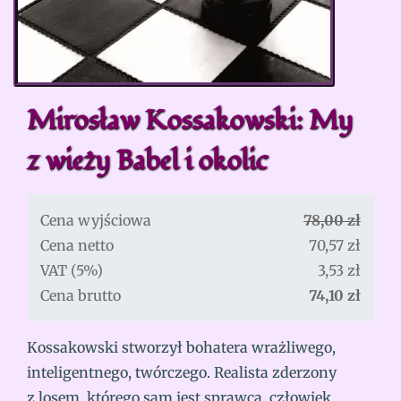
Mirosław Kossakowski: My
z wieży Babel i okolic
Cena wyjściowa
78,00 zł
Cena netto
70,57 zł
VAT (5%)
3,53 zł
Cena brutto
74,10 zł
Kossakowski stworzył bohatera wrażliwego,
inteligentnego, twórczego. Realista zderzony
z losem, którego sam jest sprawcą, człowiek,