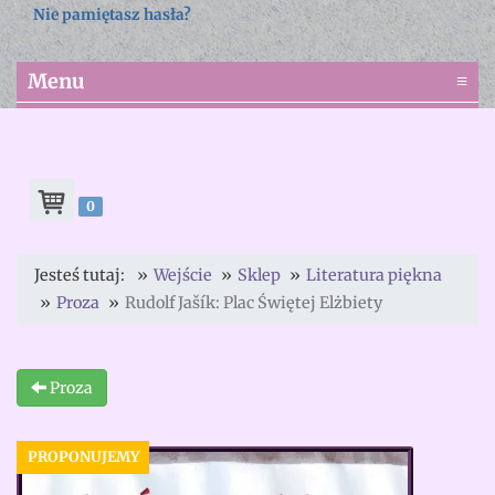
Nie pamiętasz hasła?
Menu
≡
0
Jesteś tutaj:
Wejście
Sklep
Literatura piękna
Proza
Rudolf Jašík: Plac Świętej Elżbiety
Proza
PROPONUJEMY