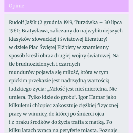
Opinie
Rudolf Jašík (2 grudnia 1919, Turzówka – 30 lipca
1960, Bratysława, zaliczany do najwybitniejszych
klasyków słowackiej i światowej literatury)
w dziele Plac Świętej Elżbiety w znamienny
sposób kreśli obraz drugiej wojny światowej. Na
tle brudnozielonych i czarnych
mundurów pojawia się miłość, która w tym
epickim przekazie jest nadrzędną wartością
ludzkiego życia: „Miłość jest nieśmiertelna. Nie
umiera. Tylko idzie do grobu”. Igor Hamar jako
kilkuletni chłopiec zakosztuje ciężkiej fizycznej
pracy w winnicy, do której po śmierci ojca
i z braku środków do życia trafia z matką. Po
kilku latach wraca na peryferie miasta. Poznaje