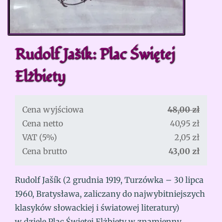
Rudolf Jašík: Plac Świętej
Elżbiety
Cena wyjściowa
48,00 zł
Cena netto
40,95 zł
VAT (5%)
2,05 zł
Cena brutto
43,00 zł
Rudolf Jašík (2 grudnia 1919, Turzówka – 30 lipca
1960, Bratysława, zaliczany do najwybitniejszych
klasyków słowackiej i światowej literatury)
w dziele Plac Świętej Elżbiety w znamienny