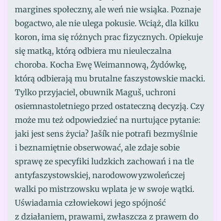
margines społeczny, ale weń nie wsiąka. Poznaje
bogactwo, ale nie ulega pokusie. Wciąż, dla kilku
koron, ima się różnych prac fizycznych. Opiekuje
się matką, którą odbiera mu nieuleczalna
choroba. Kocha Ewę Weimannową, Żydówkę,
którą odbierają mu brutalne faszystowskie macki.
Tylko przyjaciel, obuwnik Maguš, uchroni
osiemnastoletniego przed ostateczną decyzją. Czy
może mu też odpowiedzieć na nurtujące pytanie:
jaki jest sens życia? Jašík nie potrafi bezmyślnie
i beznamiętnie obserwować, ale zdaje sobie
sprawę ze specyfiki ludzkich zachowań i na tle
antyfaszystowskiej, narodowowyzwoleńczej
walki po mistrzowsku wplata je w swoje wątki.
Uświadamia człowiekowi jego spójność
z działaniem, prawami, zwłaszcza z prawem do