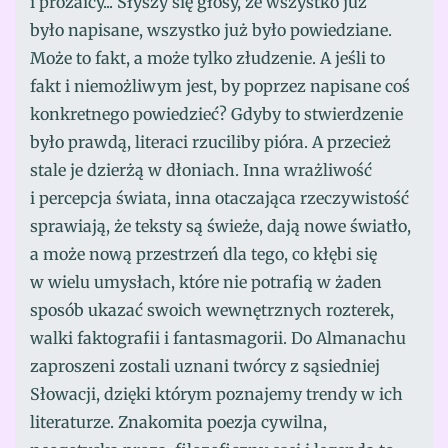
i prozaicy... Słyszy się głosy, że wszystko już
było napisane, wszystko już było powiedziane.
Może to fakt, a może tylko złudzenie. A jeśli to
fakt i niemożliwym jest, by poprzez napisane coś
konkretnego powiedzieć? Gdyby to stwierdzenie
było prawdą, literaci rzuciliby pióra. A przecież
stale je dzierżą w dłoniach. Inna wrażliwość
i percepcja świata, inna otaczająca rzeczywistość
sprawiają, że teksty są świeże, dają nowe światło,
a może nową przestrzeń dla tego, co kłębi się
w wielu umysłach, które nie potrafią w żaden
sposób ukazać swoich wewnętrznych rozterek,
walki faktografii i fantasmagorii. Do Almanachu
zaproszeni zostali uznani twórcy z sąsiedniej
Słowacji, dzięki którym poznajemy trendy w ich
literaturze. Znakomita poezja cywilna,